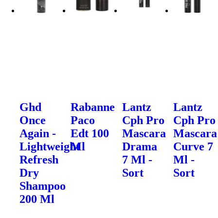
Ghd
Rabanne
Lantz
Lantz
Once
Paco
Cph Pro
Cph Pro
Again -
Edt 100
Mascara
Mascara
Lightweight
Ml
Drama
Curve 7
Refresh
7 Ml -
Ml -
Dry
Sort
Sort
Shampoo
200 Ml