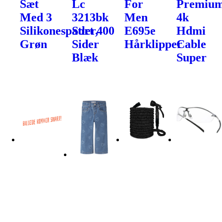
Sæt
Lc
For
Premiu
Med 3
3213bk
Men
4k
Silikonespatler,
Sort 400
E695e
Hdmi
Grøn
Sider
Hårklipper
Cable
Blæk
Super