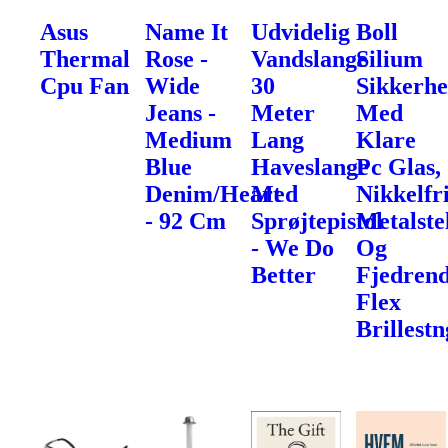
Asus
Name It
Udvidelig
Boll
Thermal
Rose -
Vandslange
Silium
Cpu Fan
Wide
30
Sikkerhe
Jeans -
Meter
Med
Medium
Lang
Klare
Blue
Haveslange
Pc Glas,
Denim/Heart
Med
Nikkelfr
- 92 Cm
Sprøjtepistol
Metalste
- We Do
Og
Better
Fjedren
Flex
Brillest