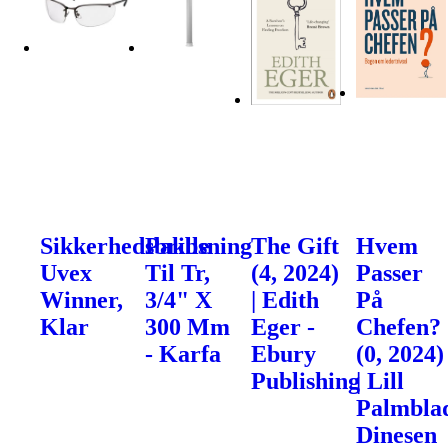
Sikkerhedsbrille
Pakbsning
The Gift
Hvem
Uvex
Til Tr,
(4, 2024)
Passer
Winner,
3/4" X
| Edith
På
Klar
300 Mm
Eger -
Chefen?
- Karfa
Ebury
(0, 2024)
Publishing
| Lill
Palmblad
Dinesen