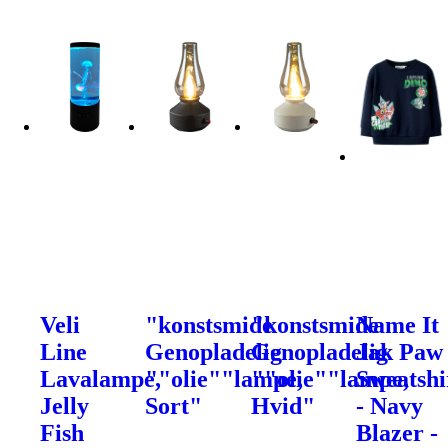
Veli
"konstsmide
"konstsmide
Name It
Line
Genopladelig
Genopladelig
Jak Paw
Lavalampe,
""olie""lampe,
""olie""lampe,
Sweatshi
Jelly
Sort"
Hvid"
- Navy
Fish
Blazer -