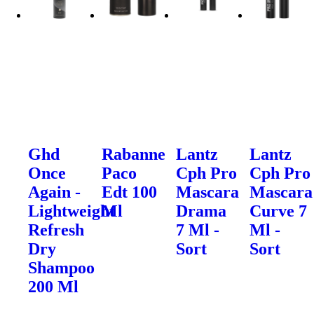
Ghd
Rabanne
Lantz
Lantz
Once
Paco
Cph Pro
Cph Pro
Again -
Edt 100
Mascara
Mascara
Lightweight
Ml
Drama
Curve 7
Refresh
7 Ml -
Ml -
Dry
Sort
Sort
Shampoo
200 Ml