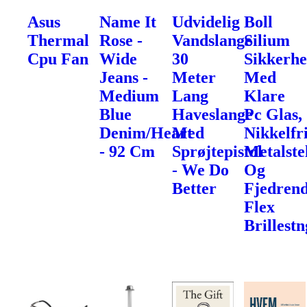
Asus
Name It
Udvidelig
Boll
Thermal
Rose -
Vandslange
Silium
Cpu Fan
Wide
30
Sikkerhe
Jeans -
Meter
Med
Medium
Lang
Klare
Blue
Haveslange
Pc Glas,
Denim/Heart
Med
Nikkelfr
- 92 Cm
Sprøjtepistol
Metalste
- We Do
Og
Better
Fjedren
Flex
Brillest