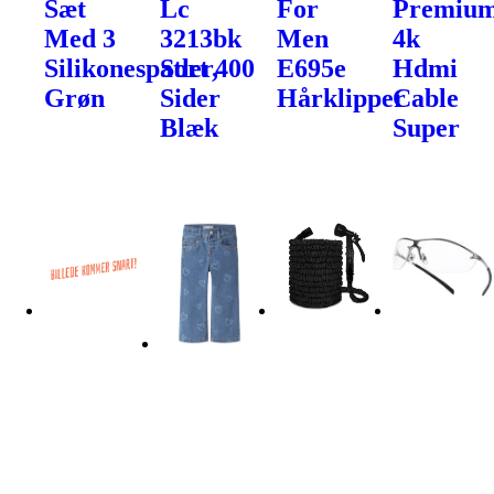
Sæt
Lc
For
Premiu
Med 3
3213bk
Men
4k
Silikonespatler,
Sort 400
E695e
Hdmi
Grøn
Sider
Hårklipper
Cable
Blæk
Super