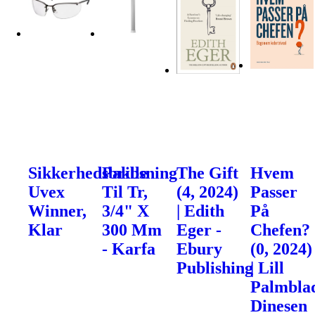
Sikkerhedsbrille
Pakbsning
The Gift
Hvem
Uvex
Til Tr,
(4, 2024)
Passer
Winner,
3/4" X
| Edith
På
Klar
300 Mm
Eger -
Chefen?
- Karfa
Ebury
(0, 2024)
Publishing
| Lill
Palmblad
Dinesen