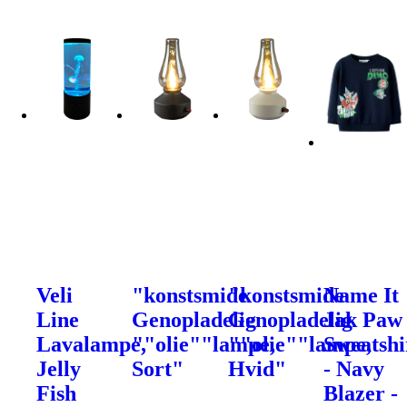
Veli
"konstsmide
"konstsmide
Name It
Line
Genopladelig
Genopladelig
Jak Paw
Lavalampe,
""olie""lampe,
""olie""lampe,
Sweatshi
Jelly
Sort"
Hvid"
- Navy
Fish
Blazer -