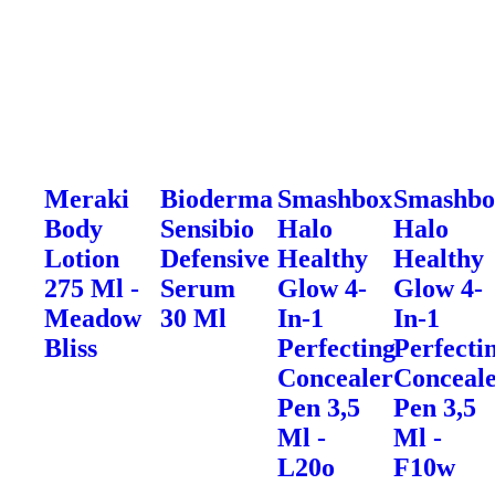
Meraki
Bioderma
Smashbox
Smashbo
Body
Sensibio
Halo
Halo
Lotion
Defensive
Healthy
Healthy
275 Ml -
Serum
Glow 4-
Glow 4-
Meadow
30 Ml
In-1
In-1
Bliss
Perfecting
Perfecti
Concealer
Conceal
Pen 3,5
Pen 3,5
Ml -
Ml -
L20o
F10w