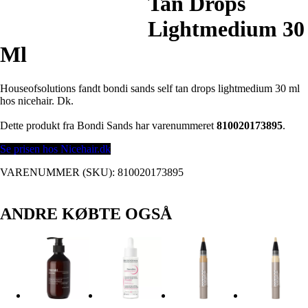
Tan Drops
Lightmedium 30
Ml
Houseofsolutions fandt bondi sands self tan drops lightmedium 30 ml
hos nicehair. Dk.
Dette produkt fra Bondi Sands har varenummeret
810020173895
.
Se prisen hos Nicehair.dk
VARENUMMER (SKU):
810020173895
ANDRE KØBTE OGSÅ