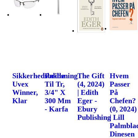
Sikkerhedsbrille
Pakbsning
The Gift
Hvem
Uvex
Til Tr,
(4, 2024)
Passer
Winner,
3/4" X
| Edith
På
Klar
300 Mm
Eger -
Chefen?
- Karfa
Ebury
(0, 2024)
Publishing
| Lill
Palmblad
Dinesen