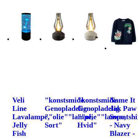
Veli
"konstsmide
"konstsmide
Name It
Line
Genopladelig
Genopladelig
Jak Paw
Lavalampe,
""olie""lampe,
""olie""lampe,
Sweatshi
Jelly
Sort"
Hvid"
- Navy
Fish
Blazer -