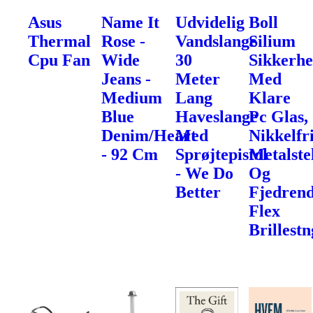
Asus
Name It
Udvidelig
Boll
Thermal
Rose -
Vandslange
Silium
Cpu Fan
Wide
30
Sikkerhe
Jeans -
Meter
Med
Medium
Lang
Klare
Blue
Haveslange
Pc Glas,
Denim/Heart
Med
Nikkelfr
- 92 Cm
Sprøjtepistol
Metalste
- We Do
Og
Better
Fjedren
Flex
Brillest