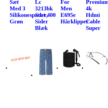
Sæt
Lc
For
Premiu
Med 3
3213bk
Men
4k
Silikonespatler,
Sort 400
E695e
Hdmi
Grøn
Sider
Hårklipper
Cable
Blæk
Super