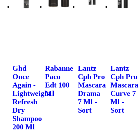
Ghd
Rabanne
Lantz
Lantz
Once
Paco
Cph Pro
Cph Pro
Again -
Edt 100
Mascara
Mascara
Lightweight
Ml
Drama
Curve 7
Refresh
7 Ml -
Ml -
Dry
Sort
Sort
Shampoo
200 Ml