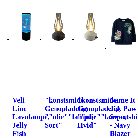
Veli
"konstsmide
"konstsmide
Name It
Line
Genopladelig
Genopladelig
Jak Paw
Lavalampe,
""olie""lampe,
""olie""lampe,
Sweatshi
Jelly
Sort"
Hvid"
- Navy
Fish
Blazer -