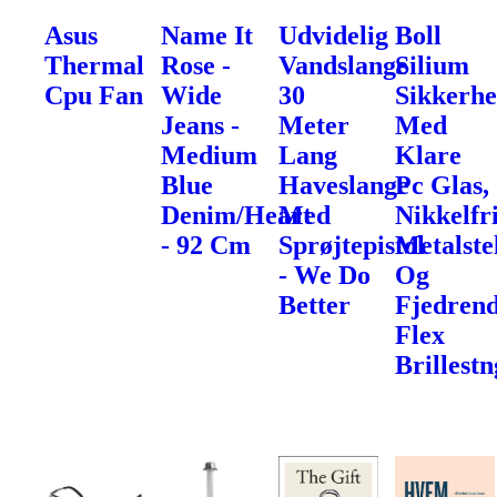
Asus
Name It
Udvidelig
Boll
Thermal
Rose -
Vandslange
Silium
Cpu Fan
Wide
30
Sikkerhe
Jeans -
Meter
Med
Medium
Lang
Klare
Blue
Haveslange
Pc Glas,
Denim/Heart
Med
Nikkelfr
- 92 Cm
Sprøjtepistol
Metalste
- We Do
Og
Better
Fjedren
Flex
Brillest