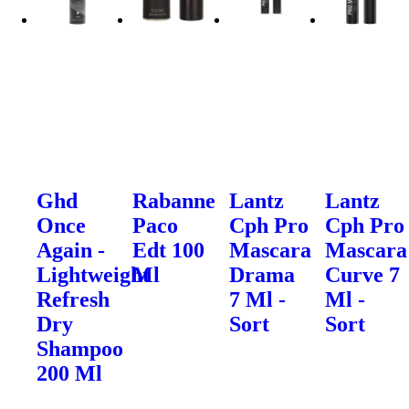
Ghd
Rabanne
Lantz
Lantz
Once
Paco
Cph Pro
Cph Pro
Again -
Edt 100
Mascara
Mascara
Lightweight
Ml
Drama
Curve 7
Refresh
7 Ml -
Ml -
Dry
Sort
Sort
Shampoo
200 Ml