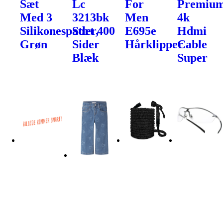
Sæt
Lc
For
Premiu
Med 3
3213bk
Men
4k
Silikonespatler,
Sort 400
E695e
Hdmi
Grøn
Sider
Hårklipper
Cable
Blæk
Super