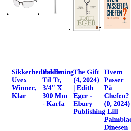
Sikkerhedsbrille
Pakbsning
The Gift
Hvem
Uvex
Til Tr,
(4, 2024)
Passer
Winner,
3/4" X
| Edith
På
Klar
300 Mm
Eger -
Chefen?
- Karfa
Ebury
(0, 2024)
Publishing
| Lill
Palmblad
Dinesen