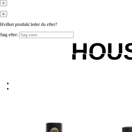
×
×
Hvilket produkt leder du efter?
Søg efter:
HOU
HOU