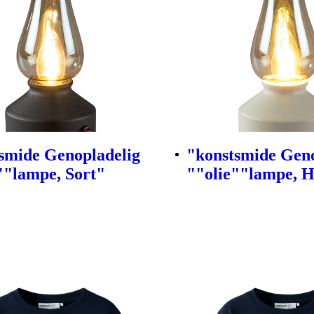
smide Genopladelig
"konstsmide Geno
""lampe, Sort"
""olie""lampe, 