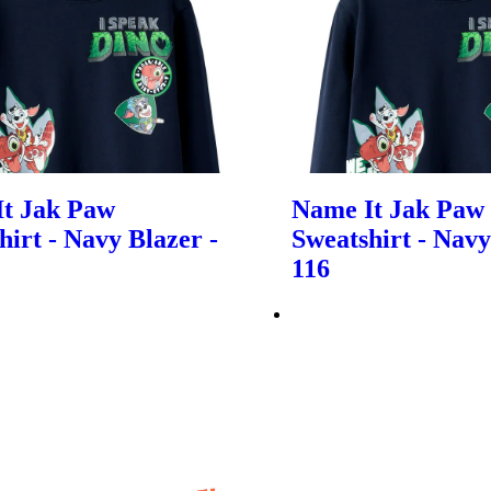
t Jak Paw
Name It Jak Paw
hirt - Navy Blazer -
Sweatshirt - Navy
116