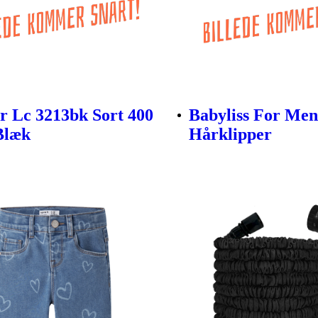
r Lc 3213bk Sort 400
Babyliss For Me
Blæk
Hårklipper