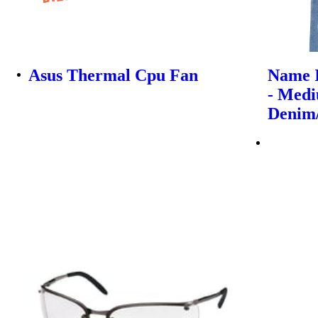
Asus Thermal Cpu Fan
Name I
- Med
Denim/