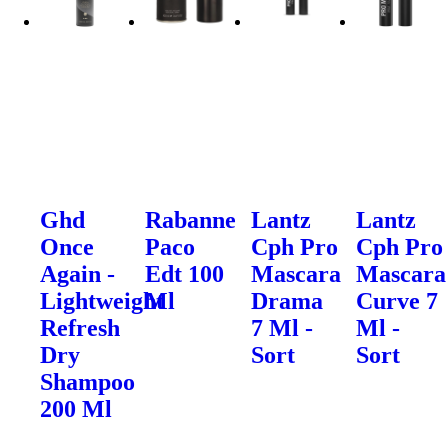
Ghd
Rabanne
Lantz
Lantz
Once
Paco
Cph Pro
Cph Pro
Again -
Edt 100
Mascara
Mascara
Lightweight
Ml
Drama
Curve 7
Refresh
7 Ml -
Ml -
Dry
Sort
Sort
Shampoo
200 Ml