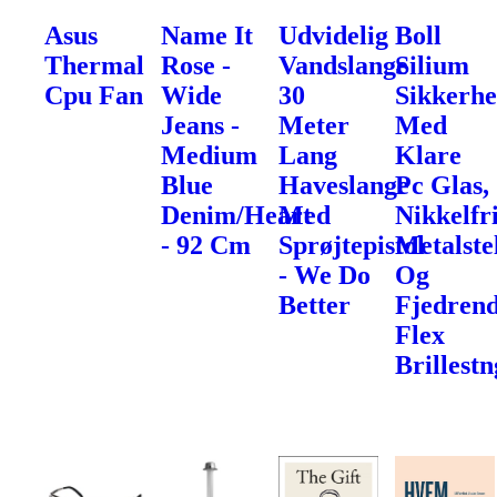
Asus
Name It
Udvidelig
Boll
Thermal
Rose -
Vandslange
Silium
Cpu Fan
Wide
30
Sikkerhe
Jeans -
Meter
Med
Medium
Lang
Klare
Blue
Haveslange
Pc Glas,
Denim/Heart
Med
Nikkelfr
- 92 Cm
Sprøjtepistol
Metalste
- We Do
Og
Better
Fjedren
Flex
Brillest