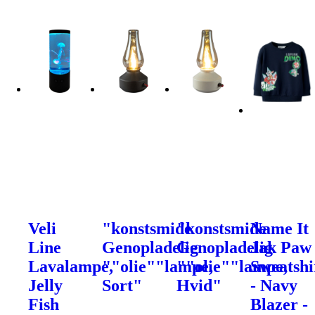
Veli
"konstsmide
"konstsmide
Name It
Line
Genopladelig
Genopladelig
Jak Paw
Lavalampe,
""olie""lampe,
""olie""lampe,
Sweatshi
Jelly
Sort"
Hvid"
- Navy
Fish
Blazer -