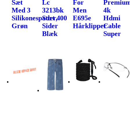
Sæt
Lc
For
Premiu
Med 3
3213bk
Men
4k
Silikonespatler,
Sort 400
E695e
Hdmi
Grøn
Sider
Hårklipper
Cable
Blæk
Super