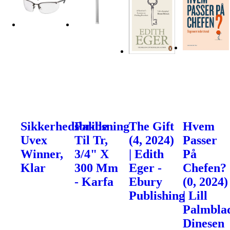
Sikkerhedsbrille
Pakbsning
The Gift
Hvem
Uvex
Til Tr,
(4, 2024)
Passer
Winner,
3/4" X
| Edith
På
Klar
300 Mm
Eger -
Chefen?
- Karfa
Ebury
(0, 2024)
Publishing
| Lill
Palmblad
Dinesen