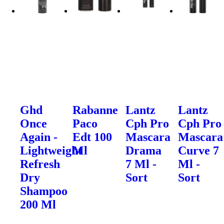
Ghd
Rabanne
Lantz
Lantz
Once
Paco
Cph Pro
Cph Pro
Again -
Edt 100
Mascara
Mascara
Lightweight
Ml
Drama
Curve 7
Refresh
7 Ml -
Ml -
Dry
Sort
Sort
Shampoo
200 Ml