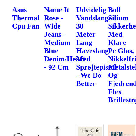
Asus
Name It
Udvidelig
Boll
Thermal
Rose -
Vandslange
Silium
Cpu Fan
Wide
30
Sikkerhe
Jeans -
Meter
Med
Medium
Lang
Klare
Blue
Haveslange
Pc Glas,
Denim/Heart
Med
Nikkelfr
- 92 Cm
Sprøjtepistol
Metalste
- We Do
Og
Better
Fjedren
Flex
Brillest