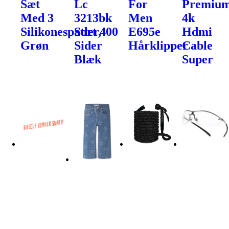
Sæt
Lc
For
Premiu
Med 3
3213bk
Men
4k
Silikonespatler,
Sort 400
E695e
Hdmi
Grøn
Sider
Hårklipper
Cable
Blæk
Super