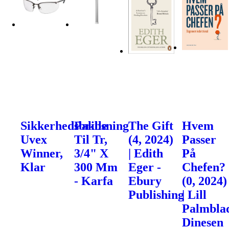
Sikkerhedsbrille
Pakbsning
The Gift
Hvem
Uvex
Til Tr,
(4, 2024)
Passer
Winner,
3/4" X
| Edith
På
Klar
300 Mm
Eger -
Chefen?
- Karfa
Ebury
(0, 2024)
Publishing
| Lill
Palmblad
Dinesen