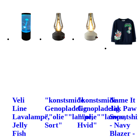
Veli
"konstsmide
"konstsmide
Name It
Line
Genopladelig
Genopladelig
Jak Paw
Lavalampe,
""olie""lampe,
""olie""lampe,
Sweatshi
Jelly
Sort"
Hvid"
- Navy
Fish
Blazer -