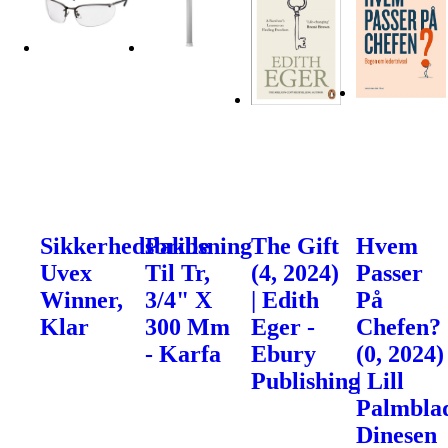
Sikkerhedsbrille
Pakbsning
The Gift
Hvem
Uvex
Til Tr,
(4, 2024)
Passer
Winner,
3/4" X
| Edith
På
Klar
300 Mm
Eger -
Chefen?
- Karfa
Ebury
(0, 2024)
Publishing
| Lill
Palmblad
Dinesen