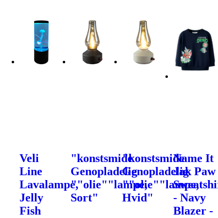
Veli
"konstsmide
"konstsmide
Name It
Line
Genopladelig
Genopladelig
Jak Paw
Lavalampe,
""olie""lampe,
""olie""lampe,
Sweatshi
Jelly
Sort"
Hvid"
- Navy
Fish
Blazer -