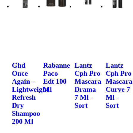
Ghd
Rabanne
Lantz
Lantz
Once
Paco
Cph Pro
Cph Pro
Again -
Edt 100
Mascara
Mascara
Lightweight
Ml
Drama
Curve 7
Refresh
7 Ml -
Ml -
Dry
Sort
Sort
Shampoo
200 Ml