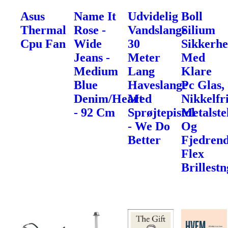
Asus
Name It
Udvidelig
Boll
Thermal
Rose -
Vandslange
Silium
Cpu Fan
Wide
30
Sikkerhe
Jeans -
Meter
Med
Medium
Lang
Klare
Blue
Haveslange
Pc Glas,
Denim/Heart
Med
Nikkelfr
- 92 Cm
Sprøjtepistol
Metalste
- We Do
Og
Better
Fjedren
Flex
Brillest