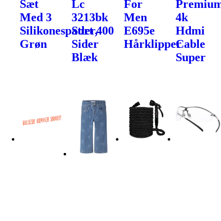
Sæt
Lc
For
Premiu
Med 3
3213bk
Men
4k
Silikonespatler,
Sort 400
E695e
Hdmi
Grøn
Sider
Hårklipper
Cable
Blæk
Super