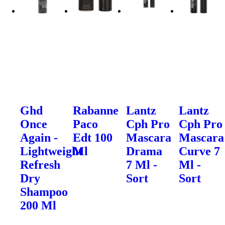
Ghd
Rabanne
Lantz
Lantz
Once
Paco
Cph Pro
Cph Pro
Again -
Edt 100
Mascara
Mascara
Lightweight
Ml
Drama
Curve 7
Refresh
7 Ml -
Ml -
Dry
Sort
Sort
Shampoo
200 Ml