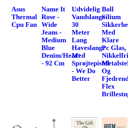
Asus
Name It
Udvidelig
Boll
Thermal
Rose -
Vandslange
Silium
Cpu Fan
Wide
30
Sikkerhe
Jeans -
Meter
Med
Medium
Lang
Klare
Blue
Haveslange
Pc Glas,
Denim/Heart
Med
Nikkelfr
- 92 Cm
Sprøjtepistol
Metalste
- We Do
Og
Better
Fjedren
Flex
Brillest