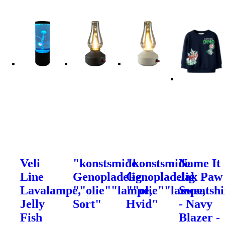
Veli
"konstsmide
"konstsmide
Name It
Line
Genopladelig
Genopladelig
Jak Paw
Lavalampe,
""olie""lampe,
""olie""lampe,
Sweatshi
Jelly
Sort"
Hvid"
- Navy
Fish
Blazer -