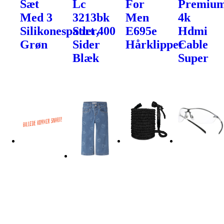
Sæt
Lc
For
Premiu
Med 3
3213bk
Men
4k
Silikonespatler,
Sort 400
E695e
Hdmi
Grøn
Sider
Hårklipper
Cable
Blæk
Super