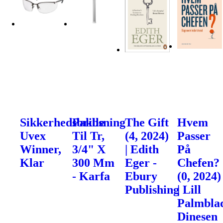
Sikkerhedsbrille
Pakbsning
The Gift
Hvem
Uvex
Til Tr,
(4, 2024)
Passer
Winner,
3/4" X
| Edith
På
Klar
300 Mm
Eger -
Chefen?
- Karfa
Ebury
(0, 2024)
Publishing
| Lill
Palmblad
Dinesen