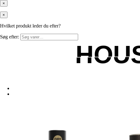
×
×
Hvilket produkt leder du efter?
Søg efter:
HOU
HOU