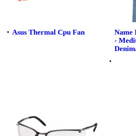
Asus Thermal Cpu Fan
Name I
- Med
Denim/