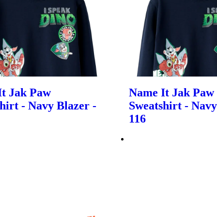
t Jak Paw
Name It Jak Paw
hirt - Navy Blazer -
Sweatshirt - Navy
116