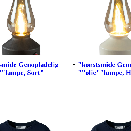
smide Genopladelig
"konstsmide Geno
""lampe, Sort"
""olie""lampe, 