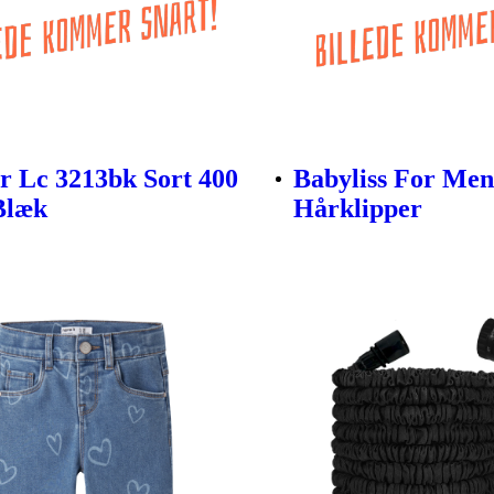
r Lc 3213bk Sort 400
Babyliss For Me
Blæk
Hårklipper