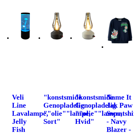
Veli
"konstsmide
"konstsmide
Name It
Line
Genopladelig
Genopladelig
Jak Paw
Lavalampe,
""olie""lampe,
""olie""lampe,
Sweatshi
Jelly
Sort"
Hvid"
- Navy
Fish
Blazer -