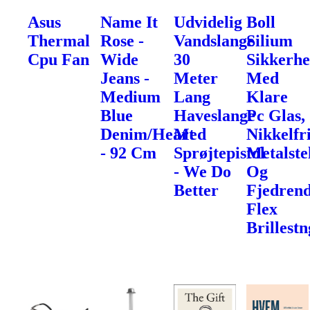
Asus
Name It
Udvidelig
Boll
Thermal
Rose -
Vandslange
Silium
Cpu Fan
Wide
30
Sikkerhe
Jeans -
Meter
Med
Medium
Lang
Klare
Blue
Haveslange
Pc Glas,
Denim/Heart
Med
Nikkelfr
- 92 Cm
Sprøjtepistol
Metalste
- We Do
Og
Better
Fjedren
Flex
Brillest