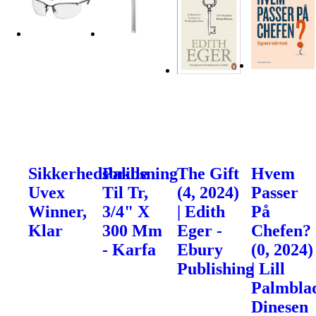
Sikkerhedsbrille
Pakbsning
The Gift
Hvem
Uvex
Til Tr,
(4, 2024)
Passer
Winner,
3/4" X
| Edith
På
Klar
300 Mm
Eger -
Chefen?
- Karfa
Ebury
(0, 2024)
Publishing
| Lill
Palmblad
Dinesen