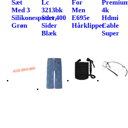
Sæt
Lc
For
Premiu
Med 3
3213bk
Men
4k
Silikonespatler,
Sort 400
E695e
Hdmi
Grøn
Sider
Hårklipper
Cable
Blæk
Super