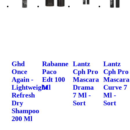
Ghd
Rabanne
Lantz
Lantz
Once
Paco
Cph Pro
Cph Pro
Again -
Edt 100
Mascara
Mascara
Lightweight
Ml
Drama
Curve 7
Refresh
7 Ml -
Ml -
Dry
Sort
Sort
Shampoo
200 Ml