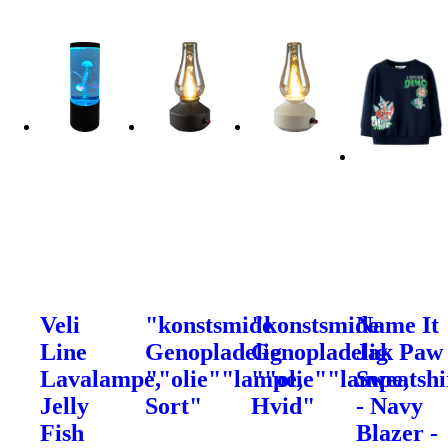
Veli
"konstsmide
"konstsmide
Name It
Line
Genopladelig
Genopladelig
Jak Paw
Lavalampe,
""olie""lampe,
""olie""lampe,
Sweatshi
Jelly
Sort"
Hvid"
- Navy
Fish
Blazer -