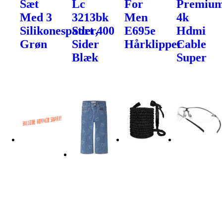
Sæt
Lc
For
Premiu
Med 3
3213bk
Men
4k
Silikonespatler,
Sort 400
E695e
Hdmi
Grøn
Sider
Hårklipper
Cable
Blæk
Super