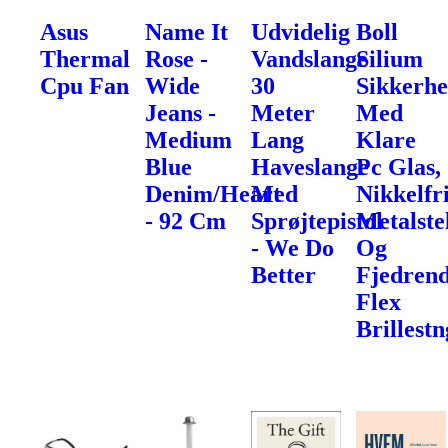
Asus
Name It
Udvidelig
Boll
Thermal
Rose -
Vandslange
Silium
Cpu Fan
Wide
30
Sikkerhe
Jeans -
Meter
Med
Medium
Lang
Klare
Blue
Haveslange
Pc Glas,
Denim/Heart
Med
Nikkelfr
- 92 Cm
Sprøjtepistol
Metalste
- We Do
Og
Better
Fjedren
Flex
Brillest