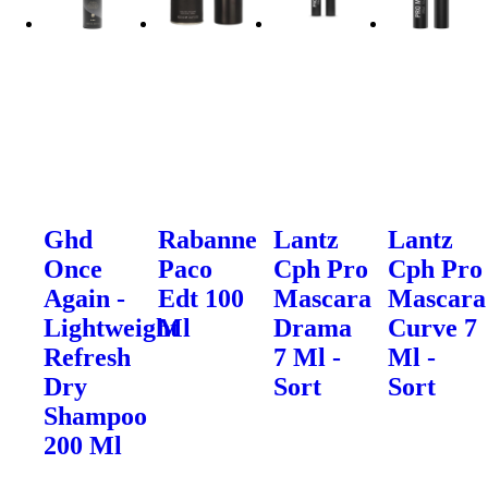
Ghd
Rabanne
Lantz
Lantz
Once
Paco
Cph Pro
Cph Pro
Again -
Edt 100
Mascara
Mascara
Lightweight
Ml
Drama
Curve 7
Refresh
7 Ml -
Ml -
Dry
Sort
Sort
Shampoo
200 Ml