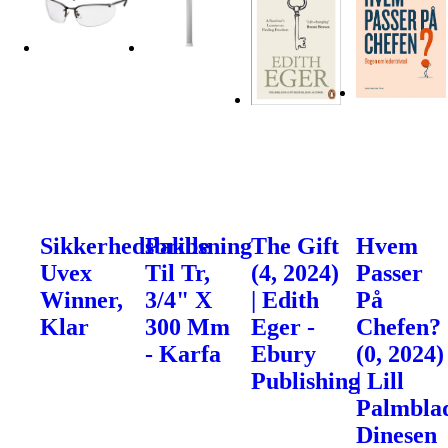
Sikkerhedsbrille
Pakbsning
The Gift
Hvem
Uvex
Til Tr,
(4, 2024)
Passer
Winner,
3/4" X
| Edith
På
Klar
300 Mm
Eger -
Chefen?
- Karfa
Ebury
(0, 2024)
Publishing
| Lill
Palmblad
Dinesen